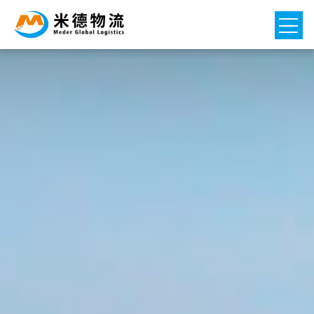
Главная страница
Услуги

Филиалы

Hовости

O компании
